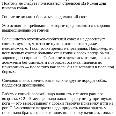
Поэтому не следует пользоваться стрельбой
Из
Ружья
Для
вызова собак.
Гончие не должны бросаться на домашний скот.
Это основные требования, которые предъявляются к хорошо
выдрессированной гончей.
Большинство охотников-любителей совсем не дрессирует
гончих, думают, что это не нужно, или считают даже
невозможным. Такая точка зрения неправильна. Например, во
всех псовых охотах большие стаи гончих собак всегда были
хорошо дрессированы. Собаки не отделялись от стаи, шли за
доезжачим без смычков и поводков, останавливались по
приказанию — после того как зверь был выставлен в поле под
борзых.
Следовательно, гончие, как и всякие другие породы собак,
поддаются дрессировке.
Работу с гончей собакой надо начинать с самого раннего
возраста. С 2—3 месяцев надо давать щенку пищу при звуках
рога — это вырабатывает у собаки твердую привычку итти на
рог. С 3-месячного возраста надо приучать щенка ходить у
ноги, надо брать его в лес и поле, но нагонку начинать только