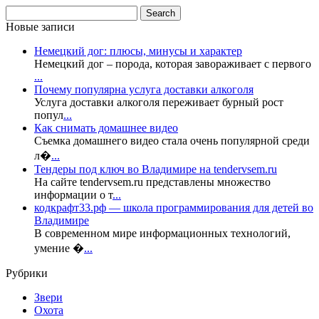
Новые записи
Немецкий дог: плюсы, минусы и характер
Немецкий дог – порода, которая завораживает с первого
...
Почему популярна услуга доставки алкоголя
Услуга доставки алкоголя переживает бурный рост
попул
...
Как снимать домашнее видео
Съемка домашнего видео стала очень популярной среди
л�
...
Тендеры под ключ во Владимире на tendervsem.ru
На сайте tendervsem.ru представлены множество
информации о т
...
кодкрафт33.рф — школа программирования для детей во
Владимире
В современном мире информационных технологий,
умение �
...
Рубрики
Звери
Охота