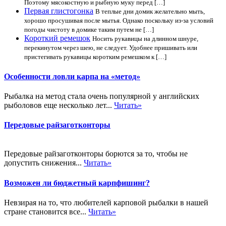
Поэтому мясокостную и рыбную муку перед […]
Первая глистогонка
В теплые дни домик желательно мыть,
хорошо просушивая после мытья. Однако поскольку из-за условий
погоды чистоту в домике таким путем не […]
Короткий ремешок
Носить рукавицы на длинном шнуре,
перекинутом через шею, не следует. Удобнее пришивать или
пристегивать рукавицы коротким ремешком к […]
Особенности ловли карпа на «метод»
Рыбалка на метод стала очень популярной у английских
рыболовов еще несколько лет...
Читать»
Передовые райзаготконторы
Передовые райзаготконторы борются за то, чтобы не
допустить снижения...
Читать»
Возможен ли бюджетный карпфишинг?
Невзирая на то, что любителей карповой рыбалки в нашей
стране становится все...
Читать»