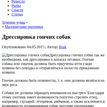
Ремесло
Рыбы
Снасти
Статьи
Течение чумы
»
«
Малоимущие охотники
Дрессировка гончих собак
Опубликовано
04.05.2015
|
Автор:
Brak
Дрессировка гончих собак так же
необходима, как дрессировка и натаска легавых. Гончая
собака или смычок должны быть приучены итти сзади
хозяина без поводка и отправляться в полаз по приказанию
хозяина.
Гончие должны быть позывисты, т. е. они должны являться на
звук рога.
Собаки не должны обращать внимания на выстрел. Благодаря
этому охотник имеет возможность попутно стрелять птиц,
например, глухарей, тетеревов,
рябчиков, а также исключается
возможность подманивания собак другими охотниками.