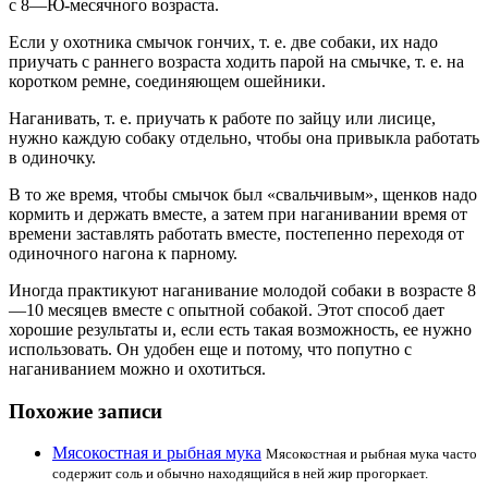
с 8—Ю-месячного возраста.
Если у охотника смычок гончих, т. е. две собаки, их надо
приучать с раннего возраста ходить парой на смычке, т. е. на
коротком ремне, соединяющем ошейники.
Наганивать, т. е. приучать к работе по зайцу или лисице,
нужно каждую собаку отдельно, чтобы она привыкла работать
в одиночку.
В то же время, чтобы смычок был «свальчивым», щенков надо
кормить и держать вместе, а затем при наганивании время от
времени заставлять работать вместе, постепенно переходя от
одиночного нагона к парному.
Иногда практикуют наганивание молодой собаки в возрасте 8
—10 месяцев вместе с опытной собакой. Этот способ дает
хорошие результаты и, если есть такая возможность, ее нужно
использовать. Он удобен еще и потому, что попутно с
наганиванием можно и охотиться.
Похожие записи
Мясокостная и рыбная мука
Мясокостная и рыбная мука часто
содержит соль и обычно находящийся в ней жир прогоркает.