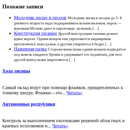
Похожие записи
Молодняк лисиц и песцов
Молодняк лисиц и песцов до 5- 8
дневного возраста надо подкармливать козьим молоком, норок —
коровьим Молоко дают в сыром виде. цельным, […]
Конструкция таганки
Другой конструкции таганки делают
вдвое короче. Одним концом они укрепляются шарнирным
креплением к ложе ружья, а другим упираются в бедро […]
Наживная палка
Сторожельная палка одним концом подводится
под комель опадного бревна и удерживает его поднятым, для чего
другой конец палки закрепляется […]
Хода лисицы
Самый оклад ведут при помощи флажков, прикрепленных к
тонкому шнуру. Флажки—это...
Читать»
Автономные республики
Контроль за выполнением охотниками решений областных и
краевых исполкомов и...
Читать»