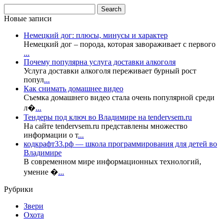
Новые записи
Немецкий дог: плюсы, минусы и характер
Немецкий дог – порода, которая завораживает с первого
...
Почему популярна услуга доставки алкоголя
Услуга доставки алкоголя переживает бурный рост
попул
...
Как снимать домашнее видео
Съемка домашнего видео стала очень популярной среди
л�
...
Тендеры под ключ во Владимире на tendervsem.ru
На сайте tendervsem.ru представлены множество
информации о т
...
кодкрафт33.рф — школа программирования для детей во
Владимире
В современном мире информационных технологий,
умение �
...
Рубрики
Звери
Охота