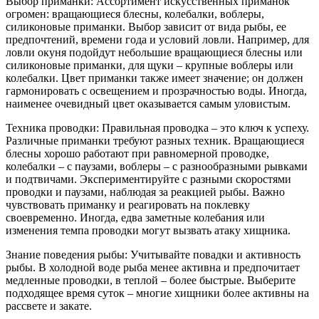
Выбор приманки: Ассортимент искусственных приманок
огромен: вращающиеся блесны, колебалки, воблеры,
силиконовые приманки. Выбор зависит от вида рыбы, ее
предпочтений, времени года и условий ловли. Например, для
ловли окуня подойдут небольшие вращающиеся блесны или
силиконовые приманки, для щуки – крупные воблеры или
колебалки. Цвет приманки также имеет значение; он должен
гармонировать с освещением и прозрачностью воды. Иногда,
наименее очевидный цвет оказывается самым уловистым.
Техника проводки: Правильная проводка – это ключ к успеху.
Различные приманки требуют разных техник. Вращающиеся
блесны хорошо работают при равномерной проводке,
колебалки – с паузами, воблеры – с разнообразными рывками
и подтвичами. Экспериментируйте с разными скоростями
проводки и паузами, наблюдая за реакцией рыбы. Важно
чувствовать приманку и реагировать на поклевку
своевременно. Иногда, едва заметные колебания или
изменения темпа проводки могут вызвать атаку хищника.
Знание поведения рыбы: Учитывайте повадки и активность
рыбы. В холодной воде рыба менее активна и предпочитает
медленные проводки, в теплой – более быстрые. Выберите
подходящее время суток – многие хищники более активны на
рассвете и закате.