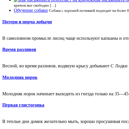
крючок мог свободно […]
Обучение собаки
Собака с хорошей потяжкой подходит на более б
Потери и порча добычи
В самоловном промысле лисиц чаще используют капканы и отно
Время разливов
Весной, во время разливов, водяную крысу добывают С Лодки п
Молодняк норок
Молодняк норок начинает выходить из гнезда только на 35—45-й
Первая глистогонка
В теплые дни домик желательно мыть, хорошо просушивая посл