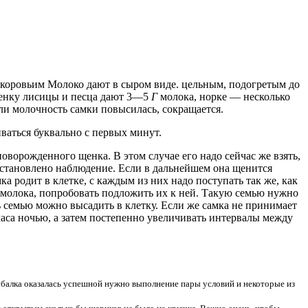
— коровьим Молоко дают в сыром виде. цельным, подогретым до
 щенку лисицы и песца дают 3—5
Г
молока, норке — несколько
ли молочность самки повысилась, сокращается.
ваться буквально с первых минут.
новорожденного щенка. В этом случае его надо сейчас же взять,
 установлено наблюдение. Если в дальнейшем она щенится
а родит в клетке, с каждым из них надо поступать так же, как
о молока, попробовать подложить их к ней. Такую семью нужно
ь семью можно высадить в клетку. Если же самка не принимает
 часа ночью, а затем постепенно увеличивать интервалы между
ыбалка оказалась успешной нужно выполнение пары условий и некоторые из