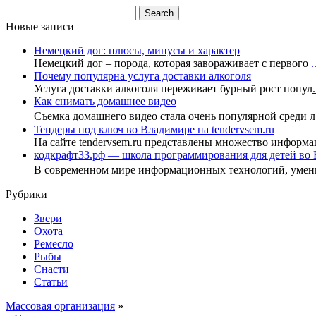
Новые записи
Немецкий дог: плюсы, минусы и характер
Немецкий дог – порода, которая завораживает с первого
.
Почему популярна услуга доставки алкоголя
Услуга доставки алкоголя переживает бурный рост попул
.
Как снимать домашнее видео
Съемка домашнего видео стала очень популярной среди 
Тендеры под ключ во Владимире на tendervsem.ru
На сайте tendervsem.ru представлены множество информа
кодкрафт33.рф — школа программирования для детей во
В современном мире информационных технологий, уме
Рубрики
Звери
Охота
Ремесло
Рыбы
Снасти
Статьи
Массовая организация
»