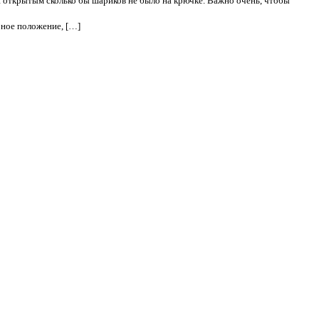
 открытым сколько бы шариков не было на крючке. Важно очень, чтобы
рное положение, […]