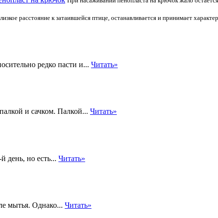
При насаживании пенопласта на крючок жало остаётся
лизкое расстояние к затаившейся птице, останавливается и принимает характе
сительно редко пасти и...
Читать»
алкой и сачком. Палкой...
Читать»
 день, но есть...
Читать»
е мытья. Однако...
Читать»