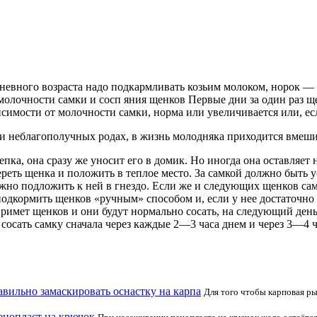
дневного возраста надо подкармливать козьим молоком, норок 
от молочности самки и сосп яния щенков Первые дни за один раз
симости от молочности самки, норма или увеличивается или, ес
и неблагополучных родах, в жизнь молодняка приходится вмеши
пка, она сразу же уносит его в домик. Но иногда она оставляет 
ереть щенка и положить в теплое место. За самкой должно быть
жно подложить к ней в гнездо. Если же и следующих щенков самк
, подкормить щенков «ручным» способом и, если у нее достаточн
 примет щенков и они будут нормально сосать, на следующий ден
ь сосать самку сначала через каждые 2—3 часа днем и через 3—4
авильно замаскировать оснастку на карпа
Для того чтобы карповая р
енопласт на крючок