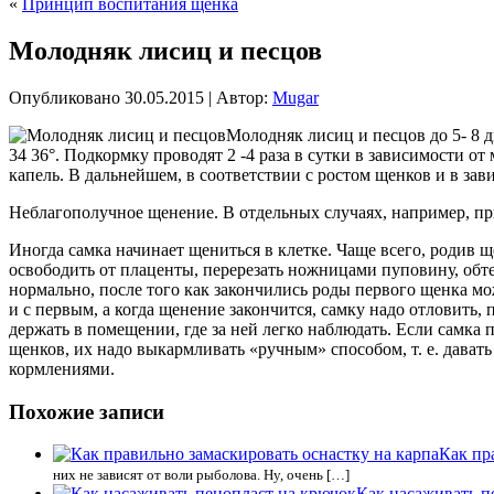
«
Принцип воспитания щенка
Молодняк лисиц и песцов
Опубликовано
30.05.2015
|
Автор:
Mugar
Молодняк лисиц и песцов до 5- 8 
34 36°. Подкормку проводят 2 -4 раза в сутки в зависимости 
капель. В дальнейшем, в соответствии с ростом
щенков и в зави
Неблагополучное щенение. В отдельных случаях, например, пр
Иногда самка начинает щениться в клетке. Чаще всего, родив ще
освободить от плаценты, перерезать ножницами пуповину, обт
нормально, после того как закончились роды первого щенка мо
и с первым, а когда щенение закончится, самку надо отловить
держать в помещении, где за ней легко наблюдать. Если самка
щенков, их надо выкармливать «ручным» способом, т. е. дават
кормлениями.
Похожие записи
Как пр
них не зависят от воли рыболова. Ну, очень […]
Как насаживать п