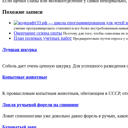
Если щенки слабы или молокоотделение у самки ненормально,
Похожие записи
умение программировать становится все более востребованным навыко
Окончание сезона охоты
Поэтому для того, чтобы самоловы не 
План полевых учетных работ
Предварительно путем опроса у о
Лучшая шкурка
Соболь дает очень ценную шкурку. Для успешного разведения 
Копытные животные
К промысловым копытным животным, обитающим в СССР, относя
Ловля ручьевой форели на спиннинг
Ловят спиннингами уже довольно давно форель в ручьях, како
Буроватый заяц