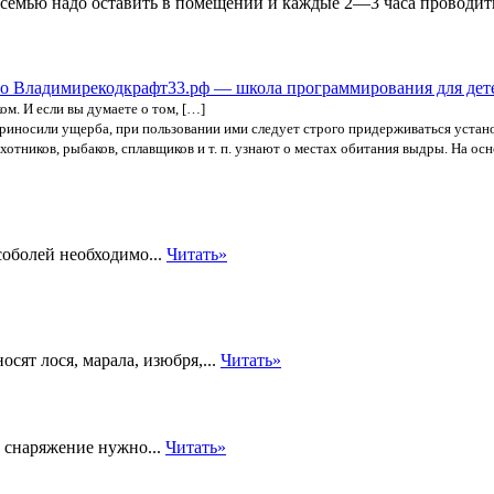
 семью надо оставить в помещении и каждые 2—3 часа проводит
кодкрафт33.рф — школа программирования для дет
м. И если вы думаете о том, […]
приносили ущерба, при пользовании ими следует строго придерживаться устан
хотников, рыбаков, сплавщиков и т. п. узнают о местах обитания выдры. На о
соболей необходимо...
Читать»
т лося, марала, изюбря,...
Читать»
е снаряжение нужно...
Читать»