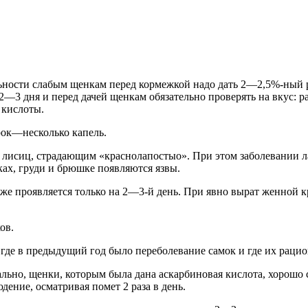
ности слабым щенкам перед кормежкой надо дать 2—2,5%-ный р
а 2—3 дня и перед дачей щенкам обязательно проверять на вкус:
 кислоты.
рок—несколько капель.
 лисиц, страдающим «краснолапостыо». При этом заболевании 
ах, груди и брюшке появляются язвы.
же проявляется только на 2—3-й день. При явно вырат женной 
ов.
 где в предыдущий год было переболевание самок и где их раци
льно, щенки, которым была дана аскарбиновая кислота, хорошо
дение, осматривая помет 2 раза в день.