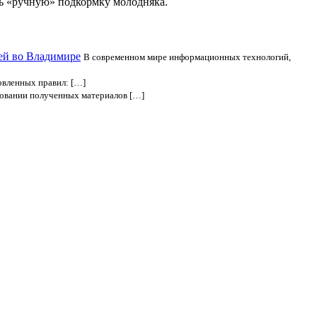
ь «ручную» подкормку молодняка.
ей во Владимире
В современном мире информационных технологий,
овленных правил: […]
сновании полученных материалов […]