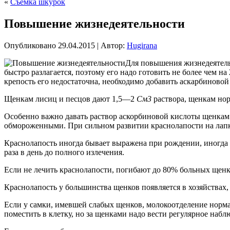
«
Съемка шкурок
Повышение жизнедеятельности
Опубликовано
29.04.2015
|
Автор:
Hugirana
Для повышения жизнедеятель
быстро разлагается, поэтому его надо готовить не более чем н
крепость его недостаточна, необходимо добавить аскарбиновой
Щенкам
лисиц и песцов дают 1,5—2
См3
раствора, щенкам но
Особенно важно давать раствор аскорбиновой кислоты щенкам
обмороженными. При сильном развитии краснолапости на лапк
Краснолапость иногда бывает выражена при рождении, иногда 
раза в день до полного излечения.
Если не лечить краснолапости, погибают до 80% больных щенк
Краснолапость у большинства щенков появляется в хозяйствах,
Если у самки, имевшей слабых щенков, молокоотделение норма
поместить в клетку, но за щенками надо вести регулярное наблю