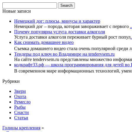
Новые записи
Немецкий дог: плюсы, минусы и характер
Немецкий дог – порода, которая завораживает с первого
.
Почему популярна услуга доставки алкоголя
Услуга доставки алкоголя переживает бурный рост попул
.
Как снимать домашнее видео
Съемка домашнего видео стала очень популярной среди 
Тендеры под ключ во Владимире на tendervsem.ru
На сайте tendervsem.ru представлены множество информа
кодкрафт33.рф — школа программирования для детей во
В современном мире информационных технологий, уме
Рубрики
Звери
Охота
Ремесло
Рыбы
Снасти
Статьи
Голицы крепления
»