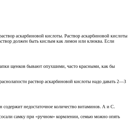
аствор аскарбиновой кислоты. Раствор аскарбиновой кислоты
 раствор должен быть кислым как лимон или клюква. Если
лапки щенков бывают опухшими, часто красными, как бы
краснолапости раствор аскарбиновой кислоты надо давать 2—3
он содержит недостаточное количество витаминов. А и С.
 сосали самку при «ручном» кормлении, семью можно опять