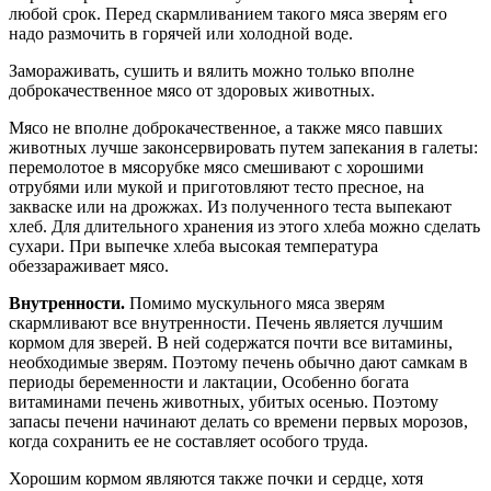
любой срок. Перед скармливанием такого мяса зверям его
надо размочить в горячей или холодной воде.
Замораживать, сушить и вялить можно только вполне
доброкачественное мясо от здоровых животных.
Мясо не вполне доброкачественное, а также мясо павших
животных лучше законсервировать путем запекания в галеты:
перемолотое в мясорубке мясо смешивают с хорошими
отрубями или мукой и приготовляют тесто пресное, на
закваске или на дрожжах. Из полученного теста выпекают
хлеб. Для длительного хранения из этого хлеба можно сделать
сухари. При выпечке хлеба высокая температура
обеззараживает мясо.
Внутренности.
Помимо мускульного мяса зверям
скармливают все внутренности. Печень является лучшим
кормом для зверей. В ней содержатся почти все витамины,
необходимые зверям. Поэтому печень обычно дают самкам в
периоды беременности и лактации, Особенно богата
витаминами печень животных, убитых осенью. Поэтому
запасы печени начинают делать со времени первых морозов,
когда сохранить ее не составляет особого труда.
Хорошим кормом являются также почки и сердце, хотя