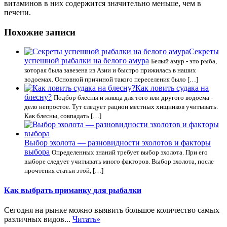
витаминов в них содержится значительно меньше, чем в
печени.
Похожие записи
Секреты
успешной рыбалки на белого амура
Белый амур - это рыба,
которая была завезена из Азии и быстро прижилась в наших
водоемах. Основной причиной такого переселения было […]
Как ловить судака на
блесну?
Подбор блесны и живца для того или другого водоема -
дело непростое. Тут следует рацион местных хищников учитывать.
Как блесны, совпадать […]
Выбор эхолота — разновидности эхолотов и факторы
выбора
Определенных знаний требует выбор эхолота. При его
выборе следует учитывать много факторов. Выбор эхолота, после
прочтения статьи этой, […]
Как выбрать приманку для рыбалки
Сегодня на рынке можно выявить большое количество самых
различных видов...
Читать»