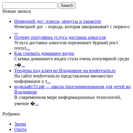
Новые записи
Немецкий дог: плюсы, минусы и характер
Немецкий дог – порода, которая завораживает с первого
...
Почему популярна услуга доставки алкоголя
Услуга доставки алкоголя переживает бурный рост
попул
...
Как снимать домашнее видео
Съемка домашнего видео стала очень популярной среди
л�
...
Тендеры под ключ во Владимире на tendervsem.ru
На сайте tendervsem.ru представлены множество
информации о т
...
кодкрафт33.рф — школа программирования для детей во
Владимире
В современном мире информационных технологий,
умение �
...
Рубрики
Звери
Охота