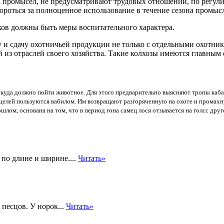
 промысел, не предусматривают трудовых отношений, по регули
 бороться за полноценное использование в течение сезона промыс
ков должны быть меры воспитательного характера.
и сдачу охотничьей продукции не только с отдельными охотника
из отраслей своего хозяйства. Такие колхозы имеются главным 
, куда должно пойти животное. Для этого предварительно выясняют тропы каба
х целей пользуются вабилом. Им возвращают разгоряченную на охоте и промах
шлом, основана на том, что в период гона самец лося отзывается на голсс друг
 по длине и ширине....
Читать»
 песцов. У норок...
Читать»