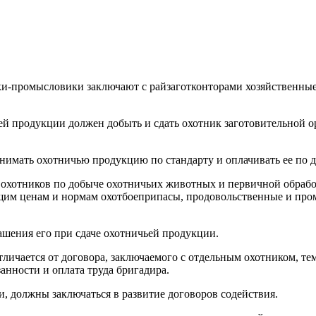
и-промысловики заключают с райзаготконторами хозяйственные 
ьей продукции должен добыть и сдать охотник заготовительной 
ринимать охотничью продукцию по стандарту и оплачивать ее по
е охотников по добыче охотничьих животных и первичной обраб
ющим ценам и нормам охотбоеприпасы, продовольственные и про
ашения его при сдаче охотничьей продукции.
личается от договора, заключаемого с отдельным охотником, тем
анности и оплата труда бригадира.
, должны заключаться в развитие договоров содействия.