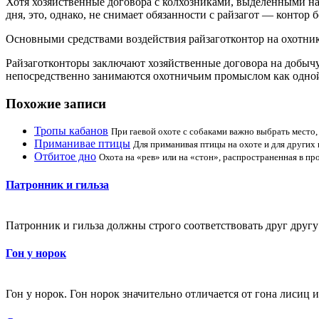
Хотя хозяйственные договора с колхозниками, выделенными на
дня, это, однако, не снимает обязанности с райзагот — контор
Основными средствами воздействия райзаготконтор на охотни
Райзаготконторы заключают хозяйственные договора на добычу 
непосредственно занимаются охотничьим промыслом как одной 
Похожие записи
Тропы кабанов
При гаевой охоте с собаками важно выбрать место
Приманивае птицы
Для приманивая птицы на охоте и для други
Отбитое дно
Охота на «рев» или на «стон», распространенная в про
Патронник и гильза
Патронник и гильза должны строго соответствовать друг другу
Гон у норок
Гон у норок. Гон норок значительно отличается от гона лисиц и