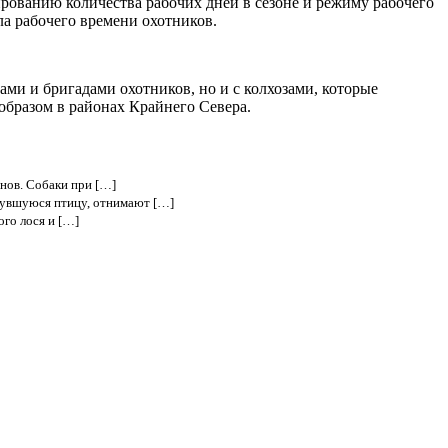
рованию количества рабочих дней в сезоне и режиму рабочего
ла рабочего времени охотников.
ми и бригадами охотников, но и с колхозами, которые
образом в районах Крайнего Севера.
нов. Собаки при […]
нувшуюся птицу, отнимают […]
ого лося и […]