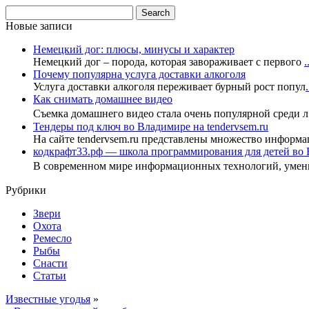
Новые записи
Немецкий дог: плюсы, минусы и характер
Немецкий дог – порода, которая завораживает с первого
.
Почему популярна услуга доставки алкоголя
Услуга доставки алкоголя переживает бурный рост попул
.
Как снимать домашнее видео
Съемка домашнего видео стала очень популярной среди 
Тендеры под ключ во Владимире на tendervsem.ru
На сайте tendervsem.ru представлены множество информа
кодкрафт33.рф — школа программирования для детей во
В современном мире информационных технологий, уме
Рубрики
Звери
Охота
Ремесло
Рыбы
Снасти
Статьи
Известные угодья
»