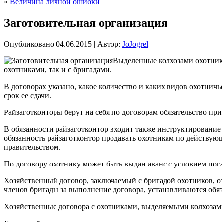
«
Величина личной ошибки
Заготовительная организация
Опубликовано
04.06.2015
|
Автор:
JoJogrel
Выделенные колхозами охотник
охотниками, так и с бригадами.
В договорах указано, какое количество и каких видов охотнич
срок ее сдачи.
Райзаготконторы
берут на себя по договорам обязательство п
В обязанности райзаготконтор входит также инструктировани
обязанность райзаготконтор продавать охотникам по действу
правительством.
По договору охотнику может быть выдан аванс с условием пог
Хозяйственный договор, заключаемый с бригадой охотников, от
членов бригады за выполнение договора, устанавливаются обяз
Хозяйственные договора с охотниками, выделяемыми колхозами