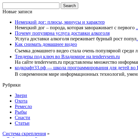
Новые записи
Немецкий дог: плюсы, минусы и характер
Немецкий дог – порода, которая завораживает с первого
.
Почему популярна услуга доставки алкоголя
Услуга доставки алкоголя переживает бурный рост попул
.
Как снимать домашнее видео
Съемка домашнего видео стала очень популярной среди 
Тендеры под ключ во Владимире на tendervsem.ru
На сайте tendervsem.ru представлены множество информа
кодкрафт33.рф — школа программирования для детей во
В современном мире информационных технологий, уме
Рубрики
Звери
Охота
Ремесло
Рыбы
Снасти
Статьи
Система скрепления
»