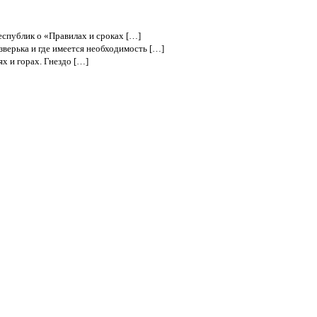
спублик о «Правилах и сроках […]
зверька и где имеется необходимость […]
х и горах. Гнездо […]