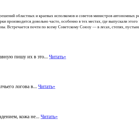
решений областных и краевых исполкомов и советов министров автономных ре
ки производится довольно часто, особенно в тех местах, где выпускали этого 
ы. Встречается почти по всему Советскому Союзу — в лесах, степях, пустыня
авную пишу их в зто...
Читать»
чьего логова в...
Читать»
дением, кожа не...
Читать»