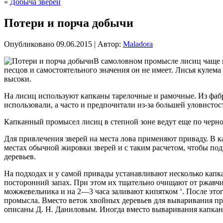
«
Добыча зверей
Потери и порча добычи
Опубликовано
09.06.2015
|
Автор:
Maladora
В самоловном промысле лисиц чаще и
песцов и самостоятельного значения он не имеет. Лисья куле
высоки.
На лисиц используют капканы тарелочные и рамочные. Из фаб
использовали, а часто и предпочитали из-за большей уловисто
Капканный промысел лисиц в степной зоне ведут еще по чернот
Для привлечения зверей на места лова применяют приваду. В 
местах обычной жировки зверей и с таким расчетом, чтобы по
деревьев.
На подходах и у самой привады устанавливают несколько капк
посторонний запах. При этом их тщательно очищают от ржавчи
можжевельника и на 2—3 часа заливают кипятком ‘. После это
промысла. Вместо веток хвойных деревьев для вываривания пр
описаны Д. Н. Даниловым. Иногда вместо вываривания капка