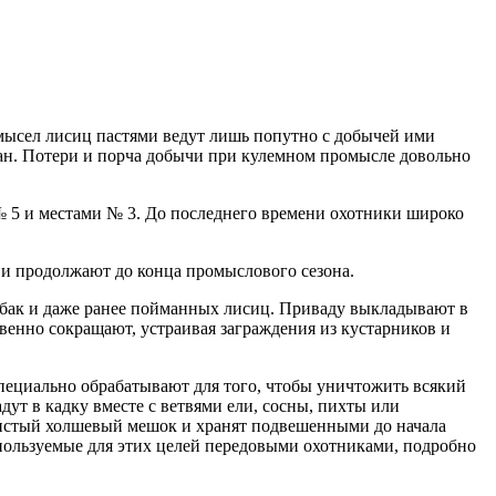
мысел лисиц пастями ведут лишь попутно с добычей ими
кан. Потери и порча добычи при кулемном промысле довольно
 5 и местами № 3. До последнего
времени охотники широко
а и продолжают до конца промыслового сезона.
собак и даже ранее пойманных лисиц. Приваду выкладывают в
венно сокращают, устраивая заграждения из кустарников и
пециально обрабатывают для того, чтобы уничтожить всякий
ут в кадку вместе с ветвями ели, сосны, пихты или
 чистый холшевый мешок и хранят подвешенными до начала
пользуемые для этих целей передовыми охотниками, подробно