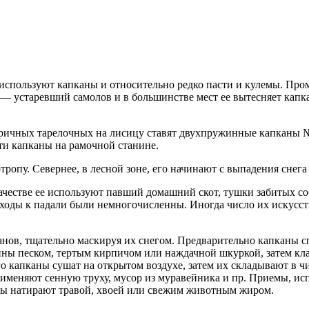
спользуют капканы и относительно редко пасти и кулемы. Про
ма — устаревший самолов и в большинстве мест ее вытесняет кап
ричных тарелочных на лисицу ставят двухпружинные капканы №
сти капканы на рамочной станине.
ропу. Севернее, в лесной зоне, его начинают с выпадения снег
качестве ее используют павший домашний скот, тушки забитых 
дходы к падали были немногочисленны. Иногда число их искусст
анов, тщательно маскируя их снегом. Предварительно капканы с
ны песком, тертым кирпичом или наждачной шкуркой, затем клад
го капканы сушат на открытом воздухе, затем их складывают в
именяют сенную труху, мусор из муравейника и пр. Приемы, ис
ны натирают травой, хвоей или свежим животным жиром.