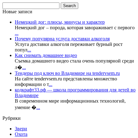
Новые записи
Немецкий дог: плюсы, минусы и характер
Немецкий дог – порода, которая завораживает с первого
...
Почему популярна услуга доставки алкоголя
Услуга доставки алкоголя переживает бурный рост
попул
...
Как снимать домашнее видео
Съемка домашнего видео стала очень популярной среди
л�
...
Тендеры под ключ во Владимире на tendervsem.ru
На сайте tendervsem.ru представлены множество
информации о т
...
кодкрафт33.рф — школа программирования для детей во
Владимире
В современном мире информационных технологий,
умение �
...
Рубрики
Звери
Охота