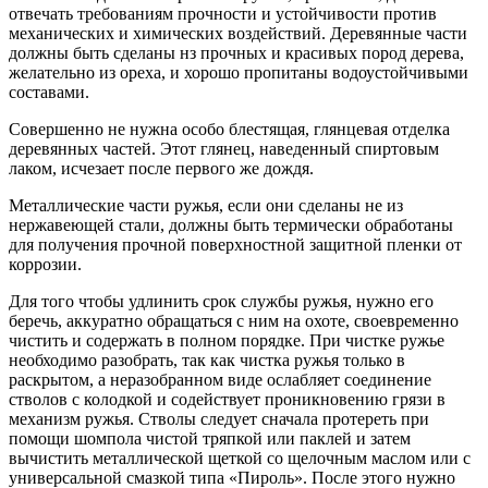
отвечать требованиям прочности и устойчивости против
механических и химических воздействий. Деревянные части
должны быть сделаны нз прочных и красивых пород дерева,
желательно из ореха, и хорошо пропитаны водоустойчивыми
составами.
Совершенно не нужна особо блестящая, глянцевая отделка
деревянных частей. Этот глянец, наведенный спиртовым
лаком, исчезает после первого же дождя.
Металлические части ружья, если они сделаны не из
нержавеющей стали, должны быть термически обработаны
для получения прочной поверхностной защитной пленки от
коррозии.
Для того чтобы удлинить срок службы ружья, нужно его
беречь, аккуратно обращаться с ним на охоте, своевременно
чистить и содержать в полном порядке. При чистке ружье
необходимо разобрать, так как чистка ружья только в
раскрытом, а неразобранном виде ослабляет соединение
стволов с колодкой и содействует проникновению грязи в
механизм ружья. Стволы следует сначала протереть при
помощи шомпола чистой тряпкой или паклей и затем
вычистить металлической щеткой со щелочным маслом или с
универсальной смазкой типа «Пироль». После этого нужно