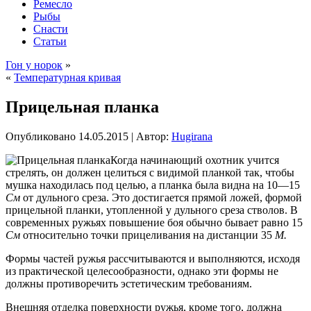
Ремесло
Рыбы
Снасти
Статьи
Гон у норок
»
«
Температурная кривая
Прицельная планка
Опубликовано
14.05.2015
|
Автор:
Hugirana
Когда начинающий охотник учится
стрелять, он должен целиться с видимой планкой так, чтобы
мушка находилась под целью, а планка была видна на 10—15
См
от дульного среза. Это достигается прямой ложей, формой
прицельной планки, утопленной у дульного среза стволов. В
современных ружьях повышение боя обычно бывает равно 15
См
относительно точки прицеливания на дистанции 35
М.
Формы частей ружья рассчитываются
и выполняются, исходя
из практической целесообразности, однако эти формы не
должны противоречить эстетическим требованиям.
Внешняя отделка поверхности ружья, кроме того, должна