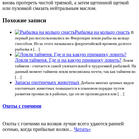
вновь протереть чистой тряпкой, а затем щетинной щеткой
или пуховкой смазать нейтральным маслом.
Похожие записи
Рыбалка на кольцо снасть
В
первый раз воспользовались во Флоренции ловли рыбы на кольцо
способом. Из-за этого называлась флорентийской времени долгого
рыбалка в […]
Ловля тайменя. Где и на какую приманку ловить?
Ловля
тайменя - считается самой увлекательной и трудоемкой рыбалкой. На
данный момент тайменя ловля невозможна почти, так как тайменя во
[…]
Запасы охотничьих животных
Добыча многих ценных видов
охотничьих животных повышается в плановом порядке путем
развития промысла в районах, где он не производился или […]
Охоты с гончими
Охоты с гончими на волков лучше всего удаются ранней
осенью, когда прибылые волки...
Читать»