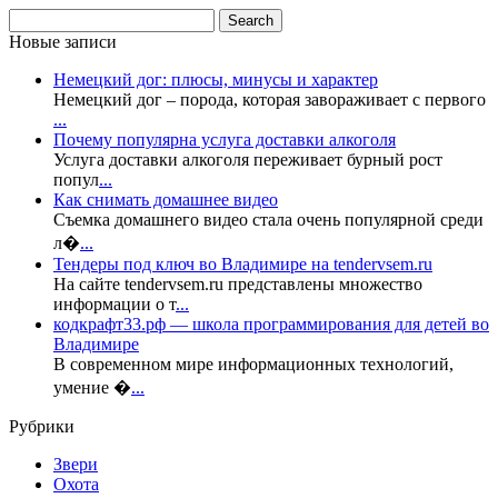
Новые записи
Немецкий дог: плюсы, минусы и характер
Немецкий дог – порода, которая завораживает с первого
...
Почему популярна услуга доставки алкоголя
Услуга доставки алкоголя переживает бурный рост
попул
...
Как снимать домашнее видео
Съемка домашнего видео стала очень популярной среди
л�
...
Тендеры под ключ во Владимире на tendervsem.ru
На сайте tendervsem.ru представлены множество
информации о т
...
кодкрафт33.рф — школа программирования для детей во
Владимире
В современном мире информационных технологий,
умение �
...
Рубрики
Звери
Охота