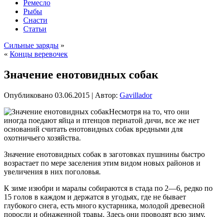
Ремесло
Рыбы
Снасти
Статьи
Сильные заряды
»
«
Концы веревочек
Значение енотовидных собак
Опубликовано
03.06.2015
|
Автор:
Gavillador
Несмотря на то, что они
иногда поедают яйца и птенцов пернатой дичи, все же нет
оснований считать енотовидных собак вредными для
охотничьего хозяйства.
Значение енотовидных собак в заготовках пушнины быстро
возрастает по мере заселения этим видом новых районов и
увеличения в них поголовья.
К зиме изюбри и маралы собираются в стада по 2—6, редко по
15 голов в каждом и держатся
в угодьях, где не бывает
глубокого снега, есть много кустарника, молодой древесной
поросли и обнаженной травы. Здесь они проводят всю зиму,