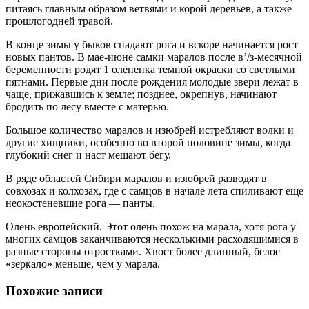
питаясь главным образом ветвями и корой деревьев, а также
прошлогодней травой.
В конце зимы у быков спадают рога и вскоре начинается рост
новых пантов. В мае-июне самки маралов после в’/з-месячной
беременности родят 1 олененка темной окраски со светлыми
пятнами. Первые дни после рождения молодые звери лежат в
чаще, прижавшись к земле; позднее, окрепнув, начинают
бродить по лесу вместе с матерью.
Большое количество маралов и изюбрей истребляют волки и
другие хищники, особенно во второй половине зимы, когда
глубокий снег и наст мешают бегу.
В ряде областей Сибири маралов и изюбрей разводят в
совхозах и колхозах, где с самцов в начале лета спиливают еще
неокостеневшие рога — панты.
Олень европейский. Этот олень похож на марала, хотя рога у
многих самцов заканчиваются несколькими расходящимися в
разные стороны отростками. Хвост более длинный, белое
«зеркало» меньше, чем у марала.
Похожие записи