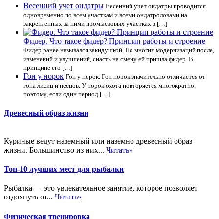
Весенний учет ондатры
Весенний учет ондатры проводится
одновременно по всем участкам и всеми ондатроловами на
закрепленных за ними промысловых участках в […]
Фидер. Что такое фидер? Принцип работы и строение
Фидер ранее назывался закидушкой. Но многих модернизаций после,
изменений и улучшений, снасть на смену ей пришла фидер. В
принципе его […]
Гон у норок
Гон у норок. Гон норок значительно отличается от
гона лисиц и песцов. У норок охота повторяется многократно,
поэтому, если один период […]
Древесный образ жизни
Куриные ведут наземный или наземно древесный образ
жизни. Большинство из них...
Читать»
Топ-10 лучших мест для рыбалки
Рыбалка — это увлекательное занятие, которое позволяет
отдохнуть от...
Читать»
Физическая тренировка