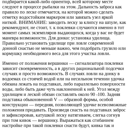
подбирается какой-либо ориентир, всей которому месте
следуют в процессе рыбалки на этом. Дальность заброса как
правило по леске отмечается, на которой можно сделать
отметку водостойким маркером или завязать узел яркой
ниткой. ВНИМАНИЕ: заводить леску за клипсу на шпуле, как
рекомендуют, не стоит, т. к поклевки случаются именно в тот
момент самых экземпляров выдающихся, когда у вас не будет
маневра возможности. Для донки: установка удилища.
Правильно установить удилище при ловле современной
донной снастью не меньше важно, чем подобрать грузило или
кормушку необходимого веса для этого участка ловли.
Именно от положения вершинки — сигнализатора поклевки
зависит своевременность, а в других рациональной подсечки
случаях и просто возможность. В случаях ловли на донку в
водоемах со стоячей водой или на несильном течении удочка
обязана лежать на подставках, либо параллельно поверхности
воды, либо быть даже чуть наклоненной к ней. Угол между
удилищем и леской обязан составлять около 90 -100. Задняя
подставка обыкновенной V — образной формы, особой
конструкции — передняя, позволяющей удочке всевозможные
положения придавать. Произведя снасть на подставках заброс
и зафиксировав, катушкой леску натягиваем, слегка согнув
при том кивок — вершинку. Выражаться как сгибанием
настройке при такой поклевки снасти будут, кивка так и