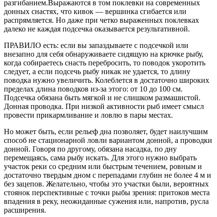
разгибанием.Выражаются в том поклевки на современных
донных снастях, что кивок — вершинка сгибается или
распрямляется. Но даже при четко выраженных поклевках
далеко не каждая подсечка оказывается результативной.
ПРАВИЛО есть: если вы запаздываете с подсечкой или
внезапно для себя обнаруживаете сидящую на крючке рыбу,
когда собираетесь снасть перебросить, то поводок укоротить
следует, а если подсечь рыбу никак не удается, то длину
поводка нужно увеличить. Колеблется в достаточно широких
пределах длина поводков из-за этого: от 10 до 100 см.
Подсечка обязана быть мягкой и не слишком размашистой.
Донная проводка. При низкой активности рыб имеет смысл
провести прикармливание и ловлю в пары местах.
Но может быть, если рельеф дна позволяет, будет наилучшим
способ не стационарной ловли вариантом донной, а проводки
донной. Говоря по другому, обязана насадка, по дну
перемещаясь, сама рыбу искать. Для этого нужно выбрать
участок реки со средним или быстрым течением, ровным и
достаточно твердым дном с перепадами глубин не более 4 м и
без зацепов. Желательно, чтобы это участки были, вероятных
стоянок перспективные с точки рыбы зрения: притоков места
впадения в реку, неожиданные сужения или, напротив, русла
расширения.