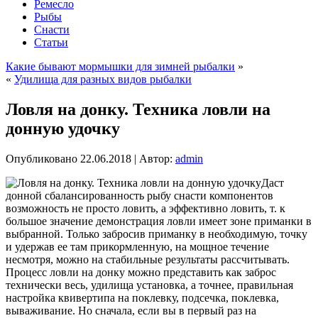
Ремесло
Рыбы
Снасти
Статьи
Какие бывают мормышки для зимней рыбалки
»
«
Удилища для разных видов рыбалки
Ловля на донку. Техника ловли на
донную удочку
Опубликовано
22.06.2018
|
Автор:
admin
Даст
донной сбалансированность рыбу снасти компонентов
возможность не просто ловить, а эффективно ловить, т. к
большое значение демонстрация ловли имеет зоне приманки в
выбранной. Только забросив приманку в необходимую, точку
и удержав ее там прикормленную,
на мощное течение
несмотря, можно на стабильные результаты рассчитывать.
Процесс ловли на донку можно представить как заброс
технически весь, удилища установка, а точнее, правильная
настройка квивертипа на поклевку, подсечка, поклевка,
вываживание. Но сначала, если вы в первый раз на