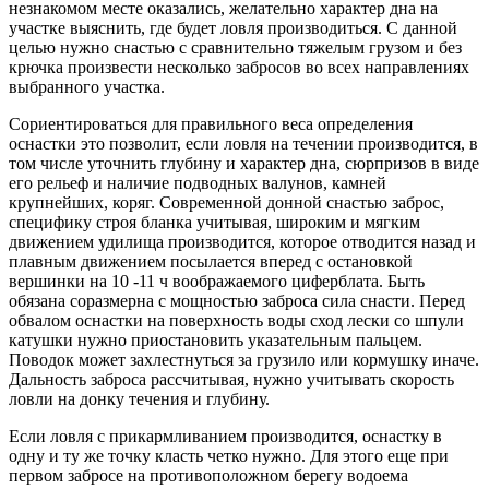
незнакомом месте оказались, желательно характер дна на
участке выяснить, где будет ловля производиться. С данной
целью нужно снастью с сравнительно тяжелым грузом и без
крючка произвести несколько забросов во всех направлениях
выбранного участка.
Сориентироваться для правильного веса определения
оснастки это позволит, если ловля на течении производится, в
том числе уточнить глубину и характер дна, сюрпризов в виде
его рельеф и наличие подводных валунов, камней
крупнейших, коряг. Современной донной снастью заброс,
специфику строя бланка учитывая, широким и мягким
движением удилища производится, которое отводится назад и
плавным движением посылается вперед с остановкой
вершинки на 10 -11 ч воображаемого циферблата. Быть
обязана соразмерна с мощностью заброса сила снасти. Перед
обвалом оснастки на поверхность воды сход лески со шпули
катушки нужно приостановить указательным пальцем.
Поводок может захлестнуться за грузило или кормушку иначе.
Дальность заброса рассчитывая, нужно учитывать скорость
ловли на донку течения и глубину.
Если ловля с прикармливанием производится, оснастку в
одну и ту же точку класть четко нужно. Для этого еще при
первом забросе на противоположном берегу водоема