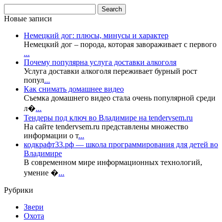
Новые записи
Немецкий дог: плюсы, минусы и характер
Немецкий дог – порода, которая завораживает с первого
...
Почему популярна услуга доставки алкоголя
Услуга доставки алкоголя переживает бурный рост
попул
...
Как снимать домашнее видео
Съемка домашнего видео стала очень популярной среди
л�
...
Тендеры под ключ во Владимире на tendervsem.ru
На сайте tendervsem.ru представлены множество
информации о т
...
кодкрафт33.рф — школа программирования для детей во
Владимире
В современном мире информационных технологий,
умение �
...
Рубрики
Звери
Охота